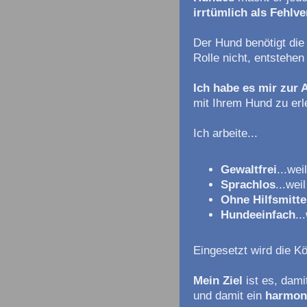
irrtümlich als Fehlve
Der Hund benötigt di
Rolle nicht, entstehe
Ich habe es mir zur
mit Ihrem Hund zu erl
Ich arbeite...
Gewaltfre
i
...wei
Sprachlos
...wei
Ohne Hilfsmitte
Hundeeinfach
..
Eingesetzt wird die K
Mein Ziel
ist es, dami
und damit ein
harmon