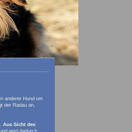
 ein anderer Hund um
gt der Radau an,
e.
Aus Sicht des
und wird dadurch