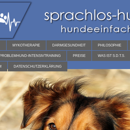
H
MYKOTHERAPIE
DARMGESUNDHEIT
PHILOSOPHIE
PROBLEMHUND-INTENSIVTRAINING
PREISE
WAS IST S.D.T.S.
M
DATENSCHUTZERKLÄRUNG